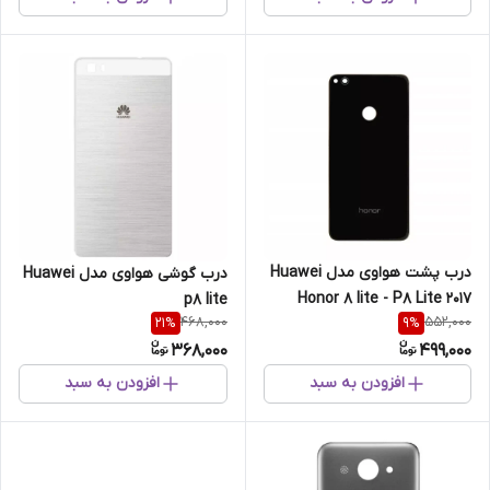
درب پشت هواوی مدل Huawei
درب گوشی هواوی مدل Huawei
Honor 8 lite - P8 Lite 2017
p8 lite
468,000
552,000
21
%
9
%
368,000
499,000
افزودن به سبد
افزودن به سبد