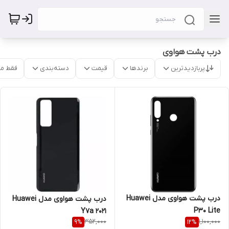
درب پشت هواوی
پربازدیدترین
برندها
قیمت
دسته‌بندی
فقط م
درب پشت هواوی مدل Huawei
درب پشت هواوی مدل Huawei
P30 Lite
Y7a 2021
352,000
1,100,000
9
%
12
%