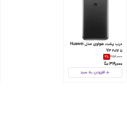
درب پشت هواوی مدل Huawei
Y3 2017 u
352,000
9
%
319,000
افزودن به سبد