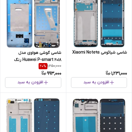
شاسی شیائومی Xiaomi Note9s
شاسی گوشی هواوی مدل
Huawei P-smart 2018 رنگ
1,250,000
20
%
مشکی
993,000
1,231,000
افزودن به سبد
افزودن به سبد