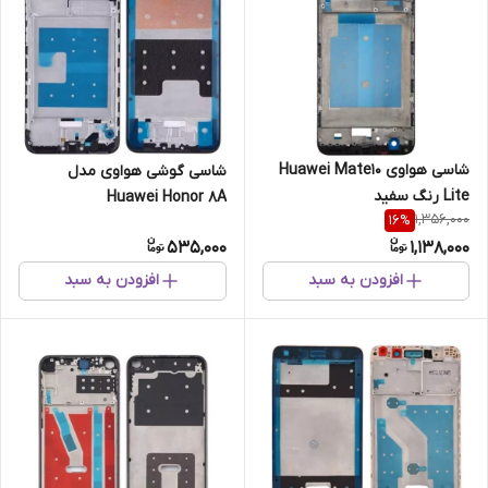
شاسی هواوی Huawei Mate10
شاسی گوشی هواوی مدل
Lite رنگ سفید
Huawei Honor 8A
1,356,000
16
%
535,000
1,138,000
افزودن به سبد
افزودن به سبد