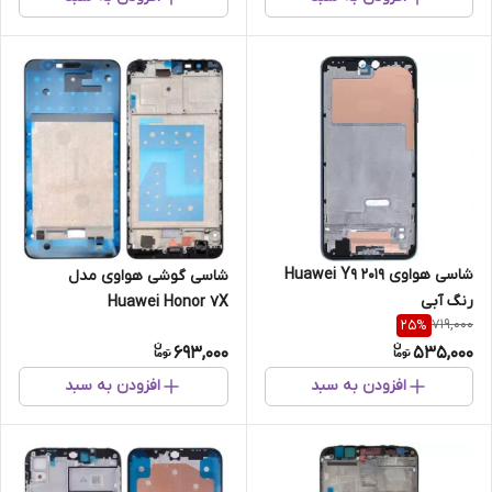
شاسی هواوی Huawei Y9 2019
شاسی گوشی هواوی مدل
رنگ آبی
Huawei Honor 7X
719,000
25
%
693,000
535,000
افزودن به سبد
افزودن به سبد