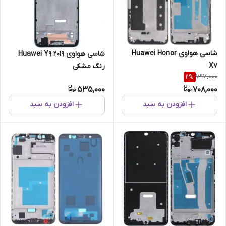
شاسی هواوی Huawei Honor
شاسی هواوی Huawei Y9 2019
X7
رنگ مشکی
797,000
11
%
535,000
708,000
افزودن به سبد
افزودن به سبد