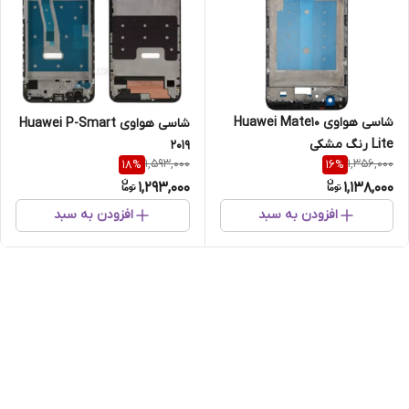
شاسی هواوی Huawei Mate10
شاسی هواوی Huawei P-Smart
Lite رنگ مشکی
2019
1,593,000
1,356,000
18
%
16
%
1,293,000
1,138,000
افزودن به سبد
افزودن به سبد