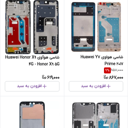
شاسی هواوی Huawei Y7
شاسی هوآوی Huawei Honor X9
Prime 2017
4G - Honor X9 5G
957,000
9
%
619,000
867,000
افزودن به سبد
افزودن به سبد