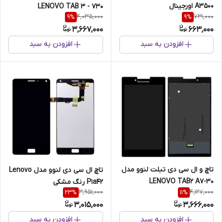
A3500 اورجینال
730 - LENOVO TAB 3
4,035,000
731,000
9
%
9
%
3,667,000
663,000
افزودن به سبد
افزودن به سبد
تاچ و ال سی دی تبلت لنوو مدل
تاچ ال سی دی لنوو مدل Lenovo
LENOVO TAB2 A7-30
P1a42 رنگ مشکی
3,951,000
4,127,000
23
%
11
%
3,015,000
3,666,000
افزودن به سبد
افزودن به سبد