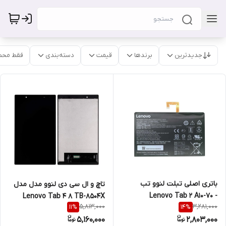
جدیدترین
برندها
قیمت
دسته‌بندی
فقط محص
باتری اصلی تبلت لنوو تب
تاچ و ال سی دی لنوو مدل مدل
Lenovo Tab 2 A10-70 -
Lenovo Tab 4 8 TB-8504X
5,813,000
3,281,000
11
%
14
%
L14D2P31
5,160,000
2,803,000