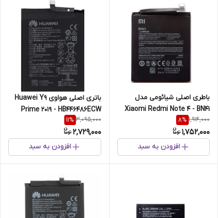
باطری اصلی شیائومی مدل
باتری اصلی هواوی Huawei Y9
Xiaomi Redmi Note 4 - BN41
Prime 2019 - HB446486ECW
3,095,000
1,914,000
11
%
8
%
2,729,000
1,752,000
افزودن به سبد
افزودن به سبد