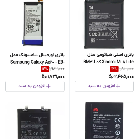
باتری اصلی شیائومی مدل
باتری اورجینال سامسونگ مدل
Xiaomi Mi 8 Lite کد BM3J
Samsung Galaxy A520 - EB-
1,983,000
2,813,000
12
%
12
%
BA520ABE
1,731,000
2,465,000
افزودن به سبد
افزودن به سبد