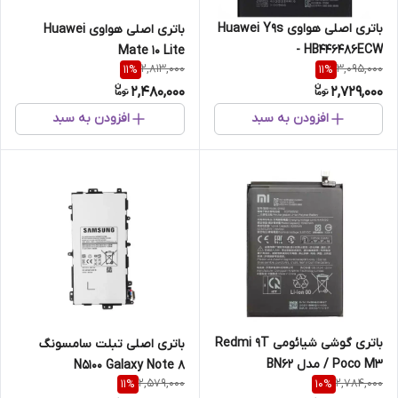
باتری اصلی هواوی Huawei Y9s
باتری اصلی هواوی Huawei
- HB446486ECW
Mate 10 Lite
2,813,000
3,095,000
11
%
11
%
2,480,000
2,729,000
افزودن به سبد
افزودن به سبد
باتری گوشی شیائومی Redmi 9T
باتری اصلی تبلت سامسونگ
/ Poco M3 مدل BN62
N5100 Galaxy Note 8
2,579,000
2,784,000
11
%
10
%