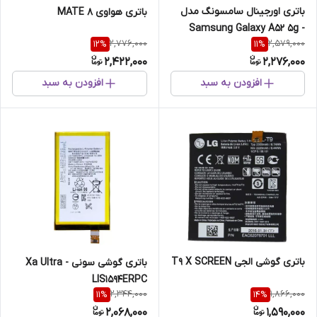
باتری اورجینال سامسونگ مدل
باتری هواوی MATE 8
Samsung Galaxy A52 5g -
2,776,000
2,579,000
12
%
11
%
A525 - EB-BG781ABY
2,422,000
2,276,000
افزودن به سبد
افزودن به سبد
باتری گوشی الجی T9 X SCREEN
باتری گوشی سونی Xa Ultra -
LIS1594ERPC
2,344,000
1,866,000
11
%
14
%
2,068,000
1,590,000