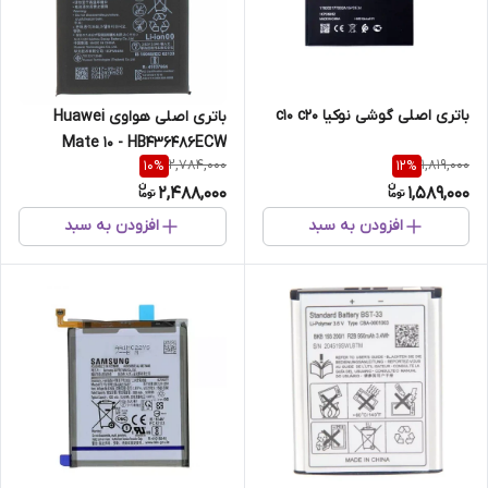
باتری اصلی گوشی نوکیا c10 c20
باتری اصلی هواوی Huawei
Mate 10 - HB436486ECW
2,784,000
1,819,000
10
%
12
%
2,488,000
1,589,000
افزودن به سبد
افزودن به سبد