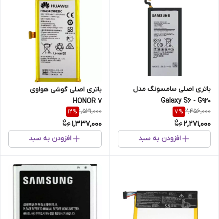
باتری اصلی سامسونگ مدل
باتری اصلی گوشی هواوی
Galaxy S6 - G920
HONOR 7
1,531,000
2,456,000
12
%
7
%
1,337,000
2,271,000
افزودن به سبد
افزودن به سبد