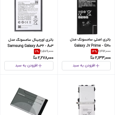
باتری اصلی سامسونگ مدل
باتری اورجینال سامسونگ مدل
Galaxy J7 Prime - G610
Samsung Galaxy A032 - A03
2,579,000
2,492,000
11
%
14
%
Core
2,278,000
2,133,000
افزودن به سبد
افزودن به سبد