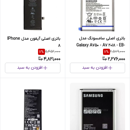
باتری اصلی سامسونگ مدل
باتری اصلی آیفون مدل IPhone
Galaxy A750 - A7 2018 - EB-
8
5,452,000
2,579,000
11
%
11
%
BA750ABU
4,821,000
2,276,000
افزودن به سبد
افزودن به سبد