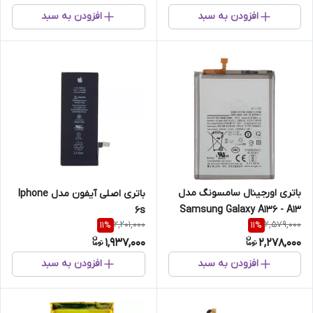
افزودن به سبد
افزودن به سبد
باتری اورجینال سامسونگ مدل
باتری اصلی آیفون مدل Iphone
Samsung Galaxy A136 - A13
6s
2,201,000
2,579,000
11
%
11
%
5g
1,937,000
2,278,000
افزودن به سبد
افزودن به سبد