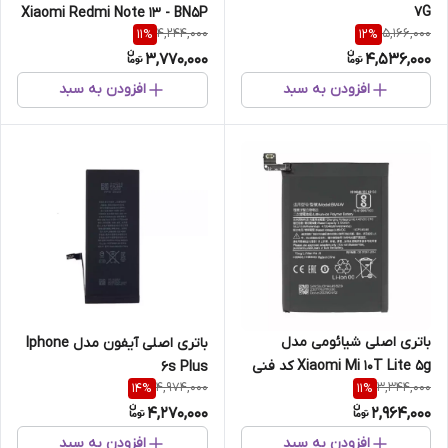
7G
Xiaomi Redmi Note 13 - BN5P
4,244,000
5,166,000
11
%
12
%
3,770,000
4,536,000
افزودن به سبد
افزودن به سبد
باتری اصلی شیائومی مدل
باتری اصلی آیفون مدل Iphone
Xiaomi Mi 10T Lite 5g کد فنی
6s Plus
4,974,000
3,344,000
14
%
11
%
BM4W
4,270,000
2,964,000
افزودن به سبد
افزودن به سبد