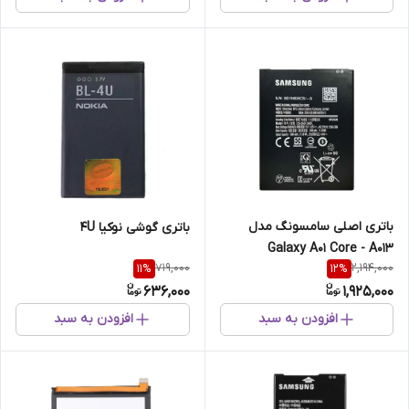
باتری اصلی سامسونگ مدل
باتری گوشی نوکیا 4U
Galaxy A01 Core - A013
719,000
2,194,000
11
%
12
%
636,000
1,925,000
افزودن به سبد
افزودن به سبد