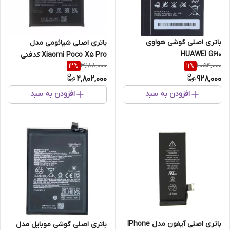
باتری اصلی گوشی هواوی
باتری اصلی شیائومی مدل
HUAWEI G610
Xiaomi Poco X5 Pro کدفنی
3,188,000
1,054,000
12
%
11
%
BP4K
2,802,000
928,000
افزودن به سبد
افزودن به سبد
باتری اصلی آیفون مدل IPhone
باتری اصلی گوشی موبایل مدل