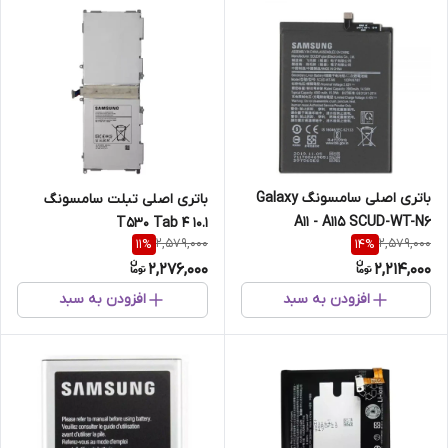
باتری اصلی سامسونگ Galaxy
باتری اصلی تبلت سامسونگ
A11 - A115 SCUD-WT-N6
T530 Tab 4 10.1
2,579,000
2,579,000
11
%
14
%
2,276,000
2,214,000
افزودن به سبد
افزودن به سبد