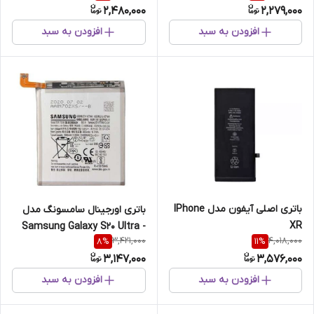
2,480,000
2,279,000
افزودن به سبد
افزودن به سبد
باتری اصلی آیفون مدل IPhone
باتری اورجینال سامسونگ مدل
XR
Samsung Galaxy S20 Ultra -
3,421,000
4,018,000
8
%
11
%
G988
3,147,000
3,576,000
افزودن به سبد
افزودن به سبد