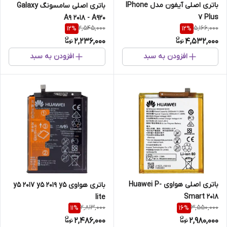
باتری اصلی آیفون مدل IPhone
باتری اصلی سامسونگ Galaxy
7 Plus
A9 2018 - A920
2,545,000
5,166,000
12
%
12
%
2,236,000
4,532,000
افزودن به سبد
افزودن به سبد
باتری اصلی هواوی Huawei P-
باتری هواوی y5 2017 y5 2019 y5
Smart 2018
lite
2,813,000
3,550,000
11
%
16
%
2,486,000
2,980,000