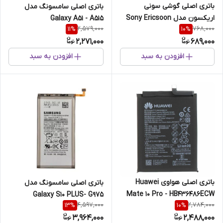
باتری اصلی گوشی سونی
باتری اصلی سامسونگ مدل
اریکسون مدل Sony Ericsoon
Galaxy A51 - A515
2,579,000
768,000
11
%
10
%
K800 - BST33
2,271,000
689,000
افزودن به سبد
افزودن به سبد
باتری اصلی هواوی Huawei
باتری اصلی سامسونگ مدل
Mate 10 Pro - HB436486ECW
Galaxy S10 PLUS- G975
4,597,000
2,784,000
13
%
10
%
3,964,000
2,488,000