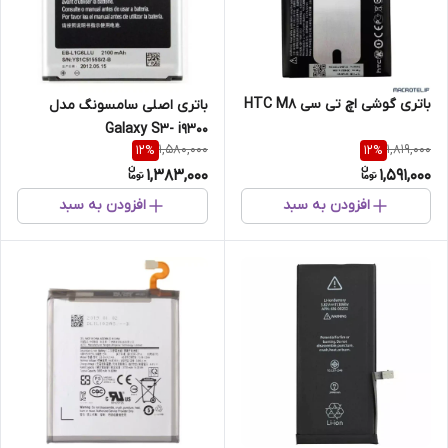
باتری گوشی اچ تی سی HTC M8
باتری اصلی سامسونگ مدل
Galaxy S3- i9300
1,580,000
1,819,000
12
%
12
%
1,383,000
1,591,000
افزودن به سبد
افزودن به سبد