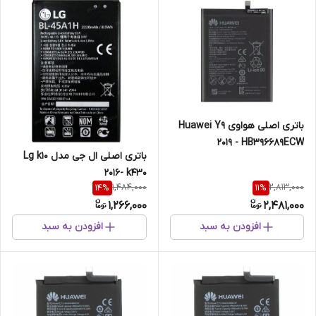
باتری اصلی هواوی Huawei Y9
2019 - HB396689ECW
باتری اصلی ال جی مدل Lg k10
2016- k430
1,484,000
2,813,000
14
%
11
%
1,266,000
2,481,000
افزودن به سبد
افزودن به سبد