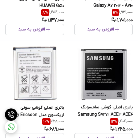
Galaxy A7 2016 - A710
HUAWEI G510
1,254,000
1,931,000
8
%
11
%
1,147,000
1,701,000
افزودن به سبد
افزودن به سبد
باتری اصلی گوشی سامسونگ
باتری اصلی گوشی سونی
Samsung S7272 ACE3 ACE4
اریکسون مدل Sony Ericsoon
768,000
1,404,000
10
%
12
%
K810 - BST33
689,000
1,225,000