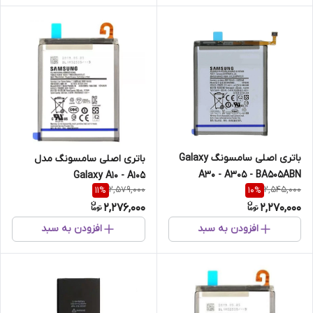
باتری اصلی سامسونگ Galaxy
باتری اصلی سامسونگ مدل
A30 - A305 - BA505ABN
Galaxy A10 - A105
2,579,000
2,545,000
11
%
10
%
2,276,000
2,270,000
افزودن به سبد
افزودن به سبد