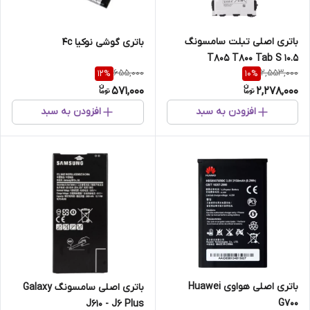
باتری اصلی تبلت سامسونگ
باتری گوشی نوکیا 4c
T805 T800 Tab S 10.5
655,000
2,553,000
12
%
10
%
571,000
2,278,000
افزودن به سبد
افزودن به سبد
باتری اصلی هواوی Huawei
باتری اصلی سامسونگ Galaxy
G700
J610 - J6 Plus