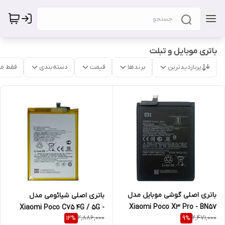
باتری موبایل و تبلت
پربازدیدترین
برندها
قیمت
دسته‌بندی
فقط م
باتری اصلی گوشی موبایل مدل
باتری اصلی شیائومی مدل
Xiaomi Poco X3 Pro - BN57
Xiaomi Poco C75 4G / 5G -
2,886,000
2,471,000
12
%
9
%
BN5X