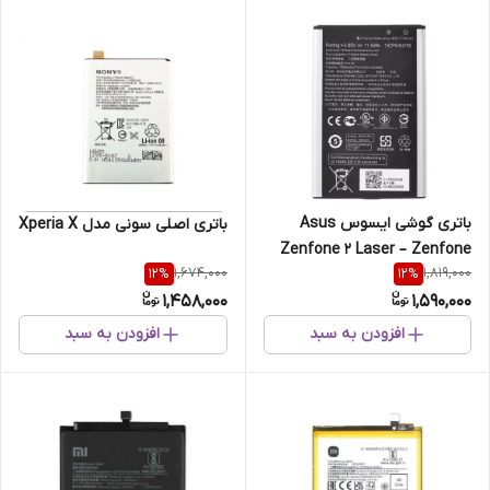
باتری گوشی ایسوس Asus
باتری اصلی سونی مدل Xperia X
Zenfone 2 Laser – Zenfone
1,674,000
1,819,000
12
%
12
%
Selfie
1,458,000
1,590,000
افزودن به سبد
افزودن به سبد