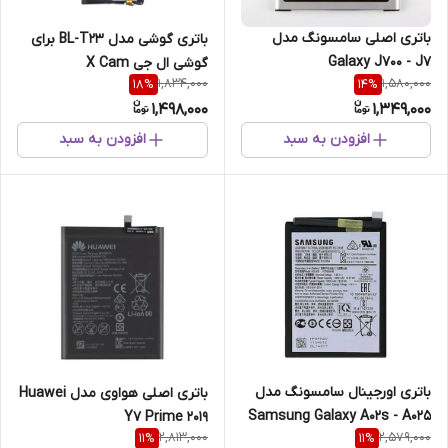
باتری اصلی سامسونگ مدل
باتری گوشی مدل BL-T23 برای
Galaxy J700 - J7
گوشی ال جی X Cam
1,834,000
1,580,000
18
%
14
%
1,498,000
1,349,000
افزودن به سبد
افزودن به سبد
باتری اورجینال سامسونگ مدل
باتری اصلی هواوی مدل Huawei
Samsung Galaxy A02s - A025
Y7 Prime 2019
2,813,000
2,579,000
11
%
11
%