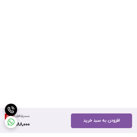
2,545,000
14
%
افزودن به سبد خرید
2,188,000