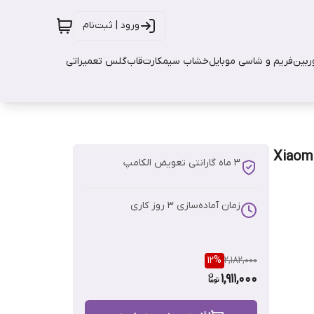
ورود | ثبت‌نام
بین
فریم و شاسی موبایل
خشاب سیمکارت
قاب
گلس تعمیراتی
Xiaomi Redmi 
3 ماه گارانتی تعویض الکامپ
زمان آماده‌سازی
3
روز کاری
12
%
2,182,000
1,911,000