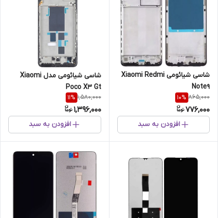
شاسی شیائومی Xiaomi Redmi
شاسی شیائومی مدل Xiaomi
Note9
Poco X3 Gt
1,580,000
865,000
11
%
10
%
1,396,000
776,000
افزودن به سبد
افزودن به سبد