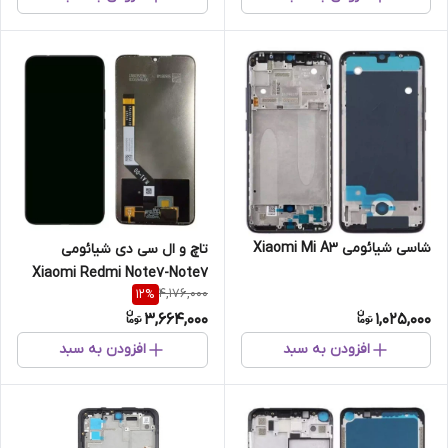
شاسی شیائومی Xiaomi Mi A3
تاچ و ال سی دی شیائومی
Xiaomi Redmi Note7-Note7
4,176,000
12
%
Pro
3,664,000
1,025,000
افزودن به سبد
افزودن به سبد