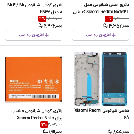
باتری اصلی شیائومی مدل
باتری گوشی شیائومی Mi 4 / Mi
Xiaomi Redmi Note12T کد فنی
8 مدل BN32
2,776,000
3,827,000
12
%
12
%
BP4K
2,426,000
3,352,000
افزودن به سبد
افزودن به سبد
شاسی شیائومی Xiaomi Redmi
باتری گوشی شیائومی مناسب
6A
برای Xiaomi Redmi Note
2,182,000
12
%
Prime BM45
1,911,000
855,000