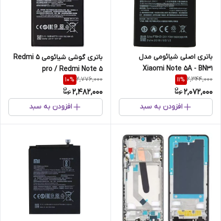
باتری اصلی شیائومی مدل
باتری گوشی شیائومی Redmi 5
Xiaomi Note 5A - BN31
pro / Redmi Note 5
2,776,000
2,344,000
10
%
11
%
2,482,000
2,072,000
افزودن به سبد
افزودن به سبد