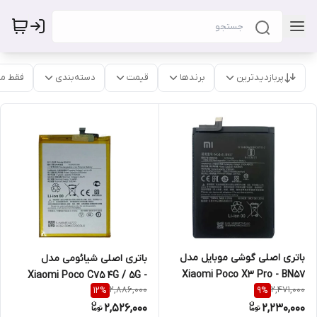
پربازدیدترین
برندها
قیمت
دسته‌بندی
فقط م
باتری اصلی گوشی موبایل مدل
باتری اصلی شیائومی مدل
Xiaomi Poco X3 Pro - BN57
Xiaomi Poco C75 4G / 5G -
2,886,000
2,471,000
12
%
9
%
BN5X
2,526,000
2,230,000