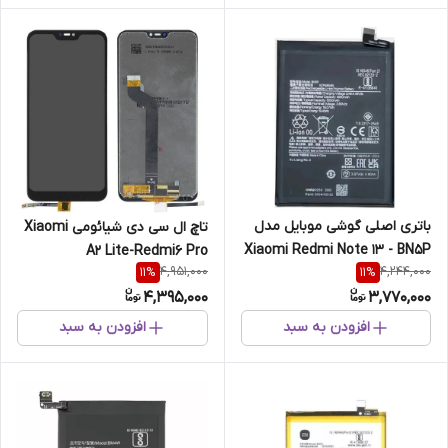
باتری اصلی گوشی موبایل مدل
تاچ ال سی دی شیائومی Xiaomi
Xiaomi Redmi Note 13 - BN5P
A2 Lite-Redmi6 Pro
4,951,000
4,244,000
11
%
11
%
4,395,000
3,770,000
افزودن به سبد
افزودن به سبد