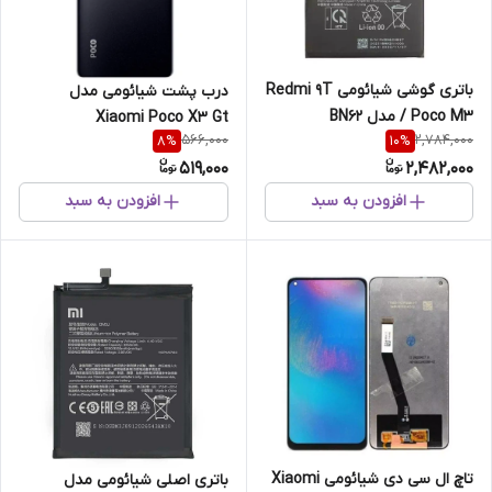
باتری گوشی شیائومی Redmi 9T
درب پشت شیائومی مدل
/ Poco M3 مدل BN62
Xiaomi Poco X3 Gt
566,000
2,784,000
8
%
10
%
519,000
2,482,000
افزودن به سبد
افزودن به سبد
تاچ ال سی دی شیائومی Xiaomi
باتری اصلی شیائومی مدل