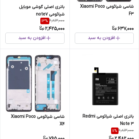
شاسی شیائومی Xiaomi Poco
باتری اصلی گوشی موبایل
F3
شیائومی note7
2,813,000
13
%
2,425,000
637,000
افزودن به سبد
افزودن به سبد
باتری اصلی شیائومی Redmi
شاسی شیائومی Xiaomi Poco
Note 3
X4
2,813,000
11
%
765,000
2,482,000