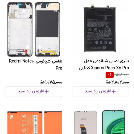
باتری اصلی شیائومی مدل
شاسی شیائومی Redmi Note10
Xiaomi Poco X5 Pro کدفنی
Pro
3,188,000
12
%
BP4K
1,075,000
2,802,000
افزودن به سبد
افزودن به سبد