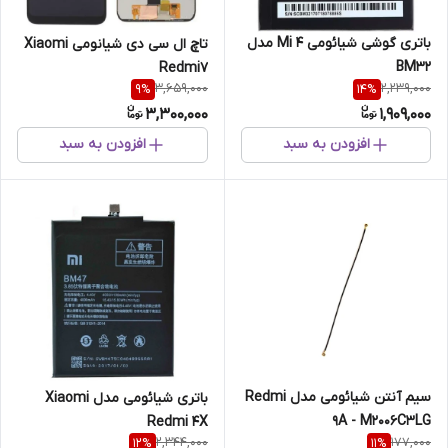
باتری گوشی شیائومی Mi 4 مدل
تاچ ال سی دی شیانومی Xiaomi
BM32
Redmi7
3,659,000
2,239,000
9
%
14
%
3,300,000
1,909,000
افزودن به سبد
افزودن به سبد
سیم آنتن شیائومی مدل Redmi
باتری شیائومی مدل Xiaomi
9A - M2006C3LG
Redmi 4X
2,344,000
177,000
12
%
11
%