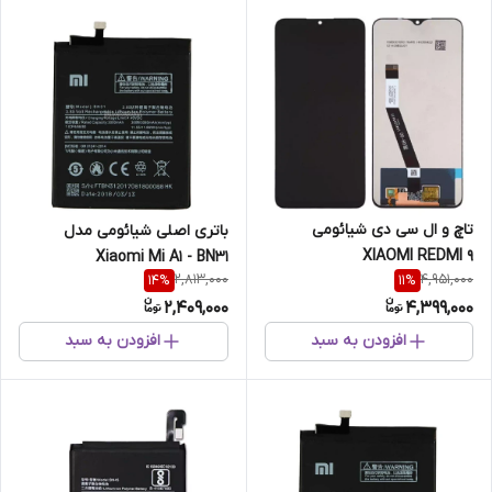
تاچ و ال سی دی شیائومی
باتری اصلی شیائومی مدل
XIAOMI REDMI 9
Xiaomi Mi A1 - BN31
2,813,000
4,951,000
14
%
11
%
2,409,000
4,399,000
افزودن به سبد
افزودن به سبد