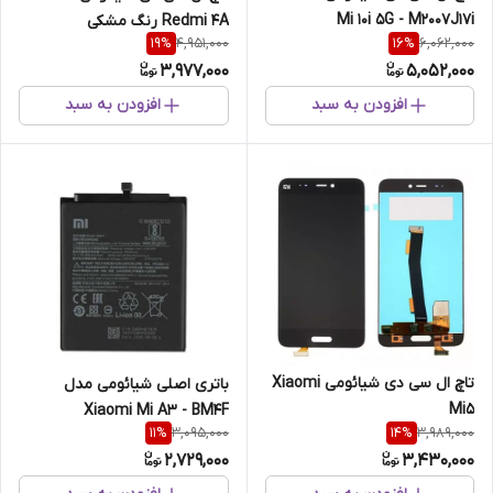
Mi 10i 5G - M2007J17i
Redmi 4A رنگ مشکی
4,951,000
6,062,000
19
%
16
%
3,977,000
5,052,000
افزودن به سبد
افزودن به سبد
تاچ ال سی دی شیائومی Xiaomi
باتری اصلی شیائومی مدل
Mi5
Xiaomi Mi A3 - BM4F
3,095,000
3,989,000
11
%
14
%
2,729,000
3,430,000