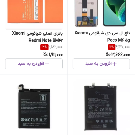
تاچ ال سی دی شیائومی Xiaomi
باتری اصلی شیائومی Xiaomi
Poco M4 5g
Redmi Note BM42
2,182,000
4,127,000
12
%
11
%
1,911,000
3,666,000
افزودن به سبد
افزودن به سبد