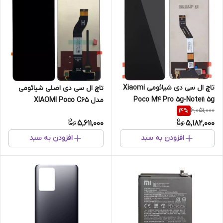
تاچ ال سی دی شیائومی Xiaomi
تاچ ال سی دی اصلی شیائومی
Poco M4 Pro 5g-Note11 5g
مدل XIAOMI Poco C65
6,051,000
14
%
5,611,000
5,182,000
افزودن به سبد
افزودن به سبد