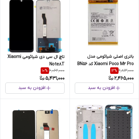
باتری اصلی شیائومی مدل
تاچ ال سی دی شیائومی Xiaomi
Xiaomi Poco M2 Pro کد BN56
Note8T
6,062,000
2,813,000
10
%
12
%
5,431,000
2,465,000
افزودن به سبد
افزودن به سبد