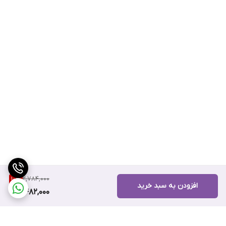
2,784,000
10
%
افزودن به سبد خرید
2,482,000