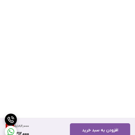
5,182,000
16
%
افزودن به سبد خرید
4,312,000