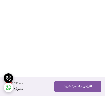
2,813,000
11
%
افزودن به سبد خرید
2,486,000