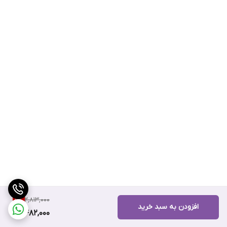
2,813,000
11
%
افزودن به سبد خرید
2,482,000