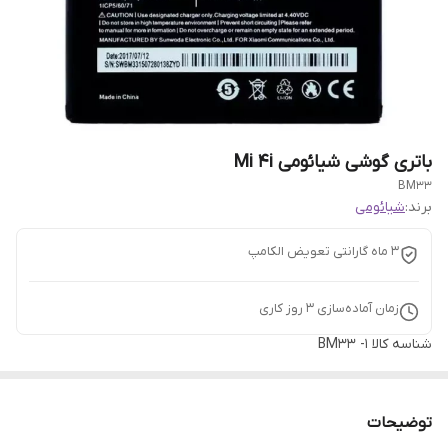
باتری گوشی شیائومی Mi 4i
BM33
برند:
شیائومی
3 ماه گارانتی تعویض الکامپ
زمان آماده‌سازی
3
روز کاری
شناسه کالا
BM33 -1
توضیحات