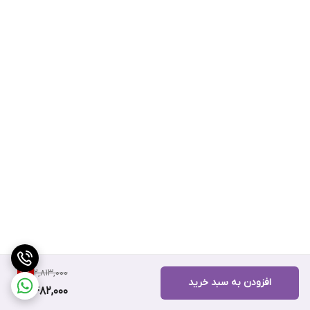
2,813,000
11
%
افزودن به سبد خرید
2,482,000