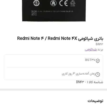
باتری شیائومی Redmi Note 4 / Redmi Note 4X
BN43
برند:
شیائومی
BST37
زمان آماده‌سازی
3
روز کاری
شناسه کالا
BN43 - 1
توضیحات