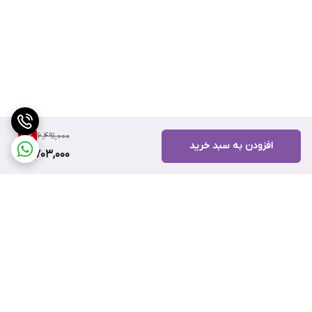
6,491,000
12
%
افزودن به سبد خرید
5,703,000
برگشت به بالا