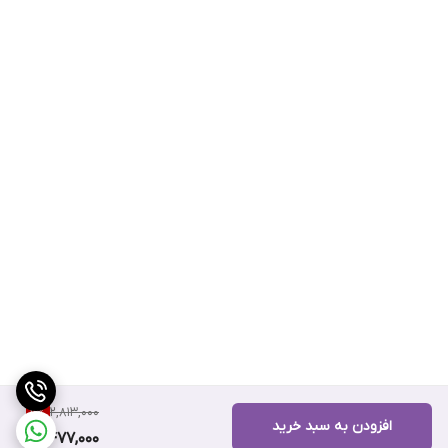
2,813,000
11
%
افزودن به سبد خرید
2,477,000