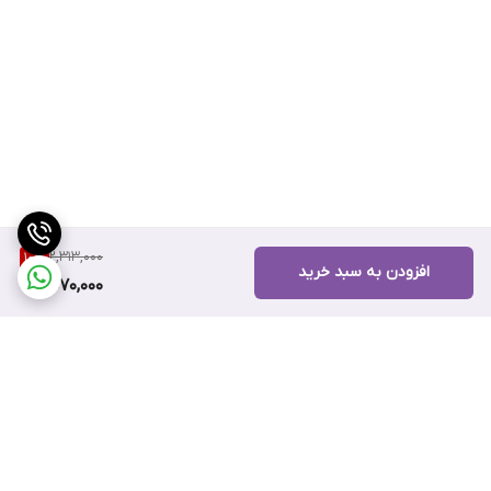
2,313,000
10
%
افزودن به سبد خرید
2,070,000
برگشت به بالا