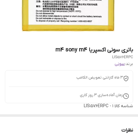
باتری سونی اکسپریا m4 sony m4
LIS1576ERPC
برند:
سونی
3 ماه گارانتی تعویض الکامپ
زمان آماده‌سازی
3
روز کاری
شناسه کالا
LIS1576ERPC - 1
نظرات