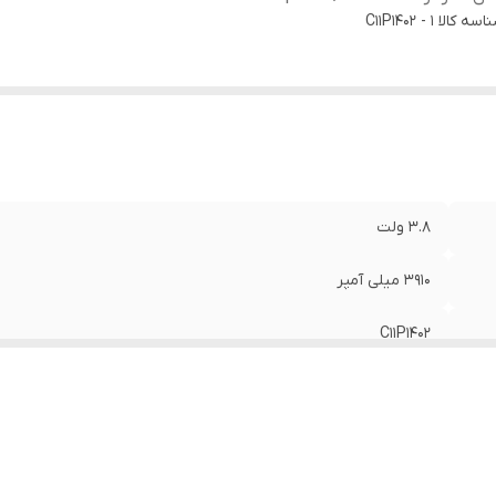
اسه کالا
C11P1402 - 1
3.8 ولت
3910 میلی آمپر
C11P1402
Fonepad 7 / FE375CG