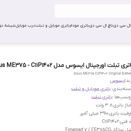
ال سی دی
تاچ ال سی دی
باتری مودم
باتری موبایل و تبلت
درب موبایل
شیشه دور
تری تبلت اورجینال ایسوس مدل Asus ME375 - C11P1402
Asus ME375 C11P1402 Original Batte
ند:
ایسوس
ته‌بندی
:
باتری موبایل و تبلت
چسب‌ها :
باتری تبلت
تاژ باتری
:
3.8 ولت
فیت باتری
:
3910 میلی آمپر
 فنی
:
C11P1402
ل سازگار
:
Fonepad 7 / FE375CG