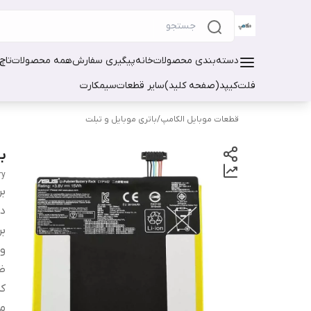
دسته‌بندی محصولات
خانه
پیگیری سفارش
همه محصولات
تاچ
فلت
کیپد(صفحه کلید)
سایر قطعات
سیمکارت
قطعات موبایل الکامپ
/
باتری موبایل و تبلت
با
ry
بر
دس
بر
ول
ظر
کد
مد