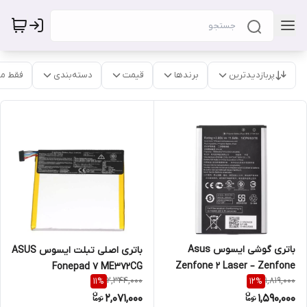
پربازدیدترین
برندها
قیمت
دسته‌بندی
فقط م
باتری گوشی ایسوس Asus
باتری اصلی تبلت ایسوس ASUS
Zenfone 2 Laser – Zenfone
Fonepad 7 ME372CG
2,344,000
1,819,000
11
%
12
%
Selfie
2,071,000
1,590,000