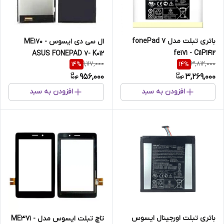
باتری تبلت مدل fonePad 7
ال سی دی ایسوس ME170 -
fe171 - C11P1412
ASUS FONEPAD 7- K012
1,117,000
3,812,000
14
%
14
%
956,000
3,269,000
افزودن به سبد
افزودن به سبد
باتری تبلت اورجینال ایسوس
تاچ تبلت ایسوس مدل ME371 -