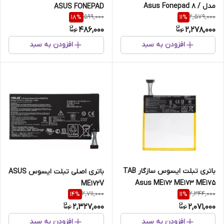
مدل Asus Fonepad 8 /
ASUS FONEPAD
599,000
2,579,000
18
%
11
%
ME380 - C11P1331
486,000
2,278,000
افزودن به سبد
افزودن به سبد
باتری تبلت ایسوس سازگار TAB
باتری اصلی تبلت ایسوس ASUS
Asus ME172 ME173 ME175
ME172V
2,711,000
2,344,000
14
%
11
%
ME715 C11P1311
2,327,000
2,071,000
افزودن به سبد
افزودن به سبد