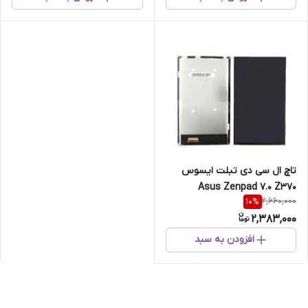
تاچ ال سی دی تبلت ایسوس
Asus Zenpad 7.0 Z370
2,660,000
10
%
2,383,000
افزودن به سبد