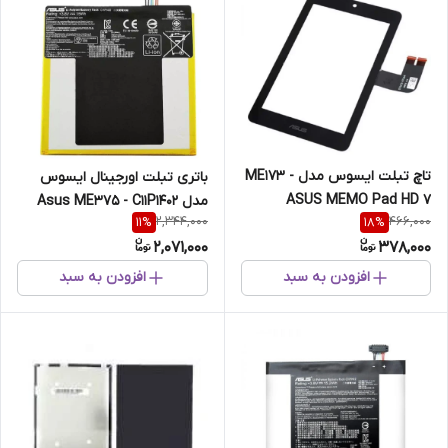
تاچ تبلت ایسوس مدل ME173 -
باتری تبلت اورجینال ایسوس
ASUS MEMO Pad HD 7
مدل Asus ME375 - C11P1402
2,344,000
466,000
11
%
18
%
2,071,000
378,000
افزودن به سبد
افزودن به سبد