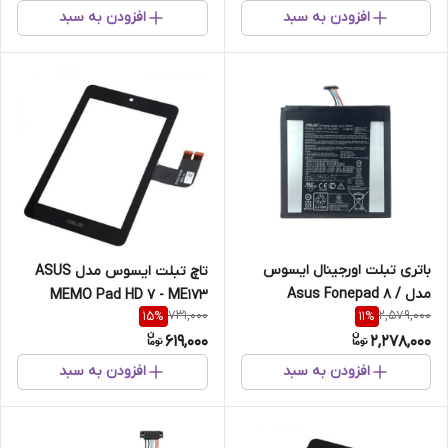
افزودن به سبد
افزودن به سبد
باتری تبلت اورجینال ایسوس
تاچ تبلت ایسوس مدل ASUS
مدل Asus Fonepad 8 /
MEMO Pad HD 7 - ME173
731,000
2,579,000
15
%
11
%
FE380CG - C11P1331
619,000
2,278,000
افزودن به سبد
افزودن به سبد