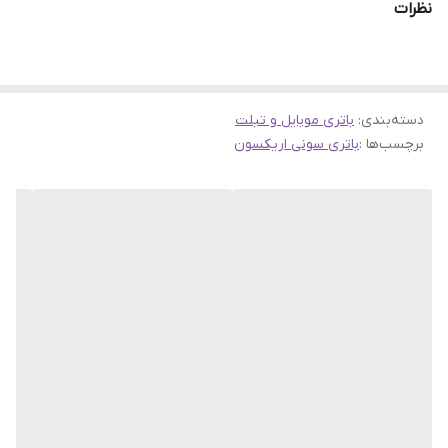
نظرات
همراه مهم است باطری آن می باشد
زیرا تا باطری گوشی شما
عملا درست کار نکند و یا به هر دلیلی شاژر کافی نداشه باشد
شما را از تلفن همراهتان خسته میکند
.
دسته‌بندی
:
باتری موبایل و تبلت
پس لازم است به محض اینکه متوجه شدید از عملکرد باتری
برچسب‌ها :
باتری سونی اریکسون
گوشی موبایل خود رضایت ندارید (
باطری درست کار نمی کند،
شارژ لازم را نگه نمی دارد یا از نظر ظاهری خراب شده (اصطلاحا
باد کرده) که حتی ممکن است به سخت افزار گوشی نیز آسیب
وارد کند
) و فکر می کنید نسبت به قبل باتری عملکرد و کیفیت
خود را از دست داده است وقت آن رسیده که باتری قدیمی را با
یک باتری مناسب , اصل همراه با گارانتی خریداری و به جای
باطری خراب استفاده کنید.
لطفا برای افزایش عمر باتری موارد زیر رعایت شود
روشنایی صفحه نمایش را کاهش دهید.