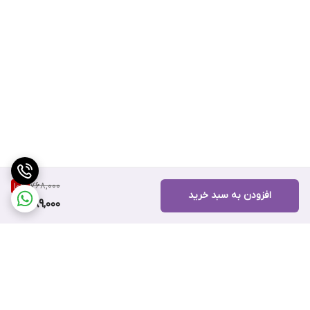
768,000
10
%
افزودن به سبد خرید
689,000