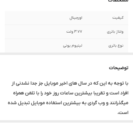
مشخصات
کیفیت
اورجینال
ولتاژ باتری
3.77 ولت
نوع باتری
لیتیوم یونی
ظرفیت باتری
950 میلی آمپر
توضیحات
با توجه به این که در سال های اخیر موبایل جز جدا نشدنی از
افراد است و تقریبا بیشترین ساعات روز خود را با تلفن همراه
میگذرانند و وب گردی به بیشترین استفاده موبایل تبدیل شده
است،
باطری ها نقش بسیار مهمی در عملکرد گوشی شما دارند و می
توان گفت بعد از ظاهر جذاب، بیشترین چیزی که در هر تلفن