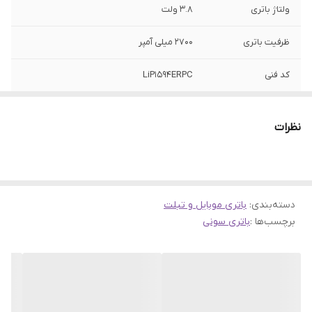
ولتاژ باتری
3.8 ولت
ظرفیت باتری
2700 میلی آمپر
کد فنی
LiP1594ERPC
مدل سازگار
XPERIA XA ULTRA / Z5 Compact
نظرات
دسته‌بندی
:
باتری موبایل و تبلت
برچسب‌ها :
باتری سونی