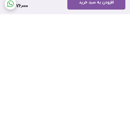
افزودن به سبد خرید
2,276,000
برگشت به بالا
ضمانت اصالت کالا
۷ روز ضمانت بازگشت کالا
پرداخت اقساطی اسنپ پی
پرداخت اعتباری تارا