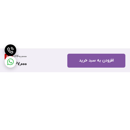
1,340,000
14
%
افزودن به سبد خرید
1,147,000
برگشت به بالا