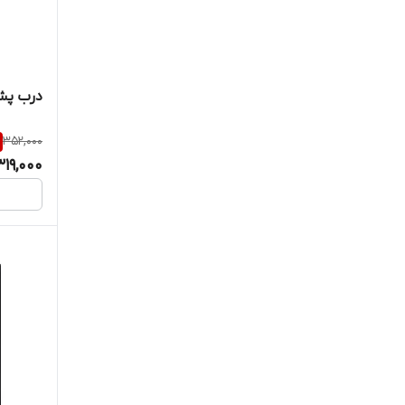
درب پشت ه
352,000
319,000