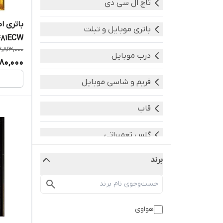
تاچ ال سی دی
باتری موبایل و تبلت
81ECW
2,813,000
درب موبایل
80,000
فریم و شاسی موبایل
قاب
گلس تعمیراتی
برند
هواوی