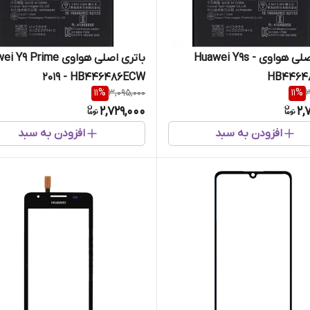
باتری اصلی هواوی Huawei Y9s -
باتری اصلی هوا
2019 - HB446486ECW
HB4464
11
%
3,095,000
11
%
3
2,729,000
2,
افزودن به سبد
افزودن به سبد