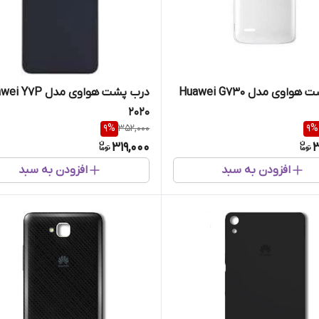
اوی مدل Huawei G730
درب پشت هواوی مدل 7P
2020
9
%
352,000
9
%
319,000
3
افزودن به سبد
افزودن به سبد