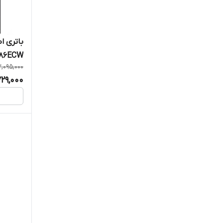
86ECW
,095,000
729,000