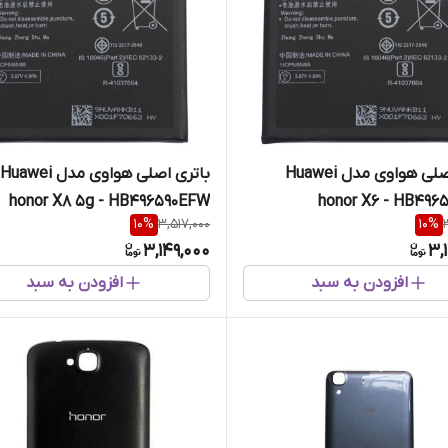
باتری اصلی هواوی مدل Huawei
باتری اصلی هواوی مدل Huawei
honor X8 5g - HB496590EFW
honor X6 - HB496
10
%
3,517,000
10
%
3,149,000
3,
افزودن به سبد
افزودن به سبد