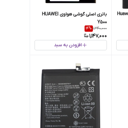
باتری اصلی گوشی هواوی HUAWEI
Y500
14
%
1,340,000
1,147,000
افزودن به سبد