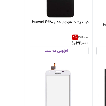
درب پشت هواوی مدل Huawei G620
Huawe
9
%
352,000
319,000
افزودن به سبد