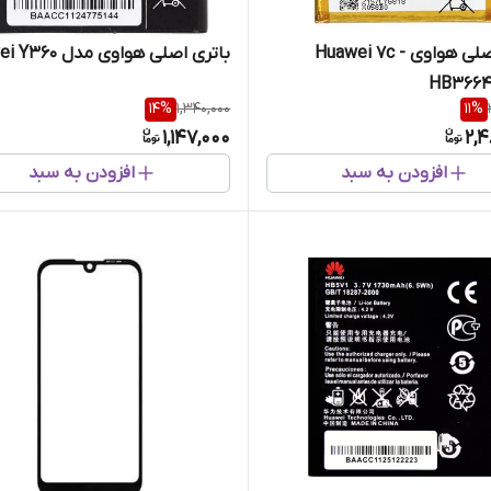
باتری اصلی هواوی Huawei 7c -
باتری اصلی هواوی مدل Huawei Y360
HB3664
14
%
1,340,000
11
%
1,147,000
2,4
افزودن به سبد
افزودن به سبد