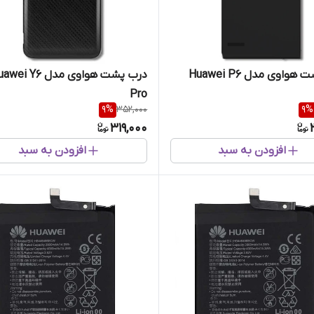
واوی مدل Huawei P6
درب پشت هواوی مدل i Y6
Pro
9
%
352,000
9
%
319,000
افزودن به سبد
افزودن به سبد