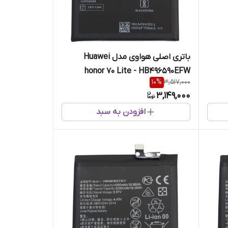
باتری اصلی هواوی مدل Huawei
honor 70 Lite - HB496590EFW
10
%
3,517,000
3,149,000
افزودن به سبد