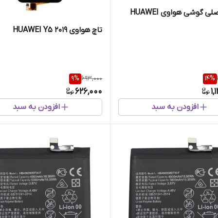
باتری اصلی گوشی هواوی HUAWEI
تاچ هواوی HUAWEI Y5 2019
9
%
693,000
14
%
626,000
1,
افزودن به سبد
افزودن به سبد