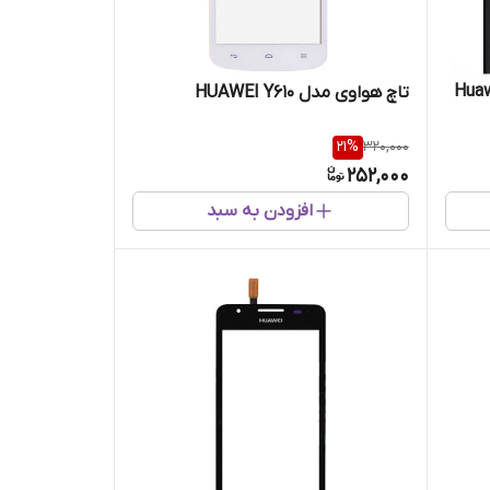
وی Huawei Y9 Prime
تاچ هواوی مدل HUAWEI Y610
21
%
320,000
252,000
افزودن به سبد