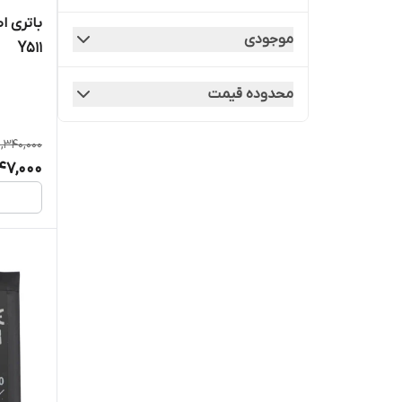
موجودی
Y511
محدوده قیمت
1,340,000
147,000