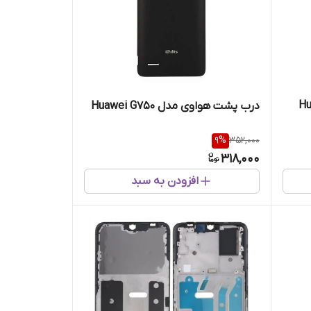
Huawei
درب پشت هواوی مدل Huawei G750
9
%
352,000
318,000
افزودن به سبد