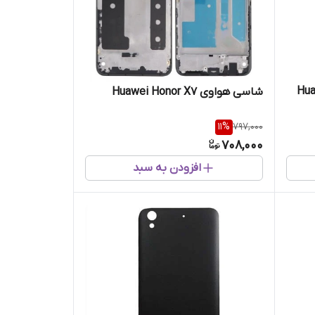
Huawei Y
شاسی هواوی Huawei Honor X7
11
%
797,000
708,000
افزودن به سبد