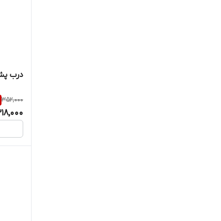
درب پشت ه
352,000
18,000