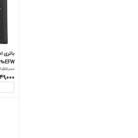
590EFW
3,517,000
149,000