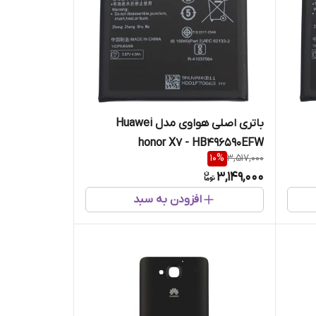
باتری اصلی هواوی مدل Huawei
honor X7 - HB496590EFW
10
%
3,517,000
3,149,000
افزودن به سبد