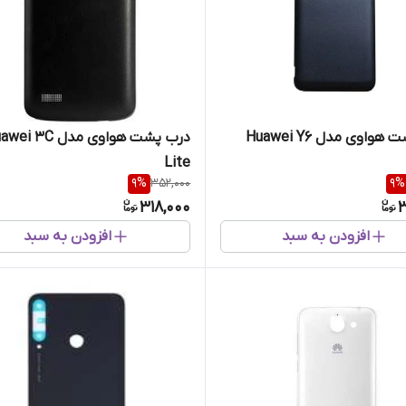
واوی مدل Huawei Y6
درب پشت هواوی مدل  3C
Lite
9
%
352,000
9
%
318,000
3
افزودن به سبد
افزودن به سبد