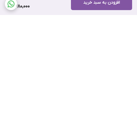
افزودن به سبد خرید
2,480,000
برگشت به بالا
ضمانت اصالت کالا
۷ روز ضمانت بازگشت کالا
پرداخت اقساطی اسنپ پی
پرداخت اعتباری تارا