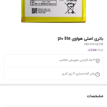
باتری اصلی هواوی p10 lite
HB366481ECW
برند:
هواوی
3 ماه گارانتی تعویض الکامپ
زمان آماده‌سازی
3
روز کاری
مشخصات