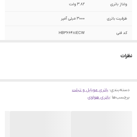
ولتاژ باتری
3.82 ولت
ظرفیت باتری
3000 میلی آمپر
کد فنی
HB366481ECW
سازگار
P9 / P9 Lite / P10 Lite / Honor 8 / Honor 8
Lte
نظرات
دسته‌بندی
:
باتری موبایل و تبلت
برچسب‌ها :
باتری هواوی