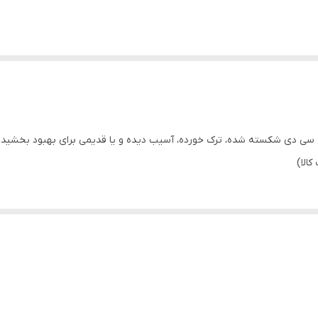
HUAWEI Y9 2019 تعویض تاچ و ال سی دی شکسته شده، ترک خورده، آسیب دیده و یا قدیمی برای به
الا)