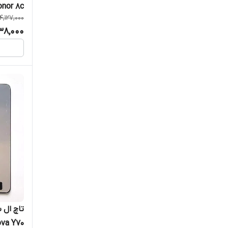
nor 8c
4,127,000
38,000
va Y70