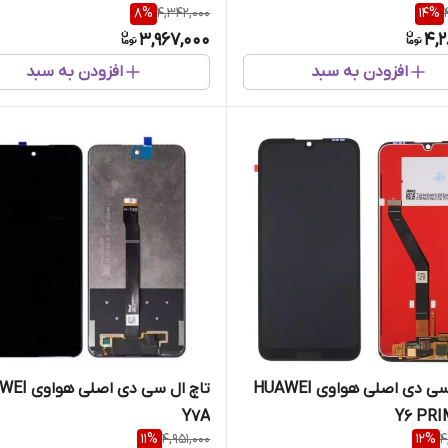
8
%
4,342,000
14
%
3,967,000
4,2
افزودن به سبد
افزودن به سبد
تاچ ال سی دی اصلی هواوی HUAWEI
تاچ ال سی دی ا
Y7A
Y6 PRI
11
%
4,951,000
12
%
4