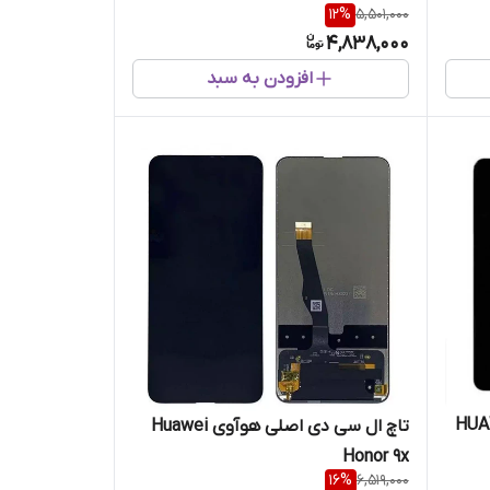
12
%
5,501,000
4,838,000
افزودن به سبد
صلی هواوی HUAWEI
تاچ ال سی دی اصلی هوآوی Huawei
Honor 9x
16
%
6,519,000