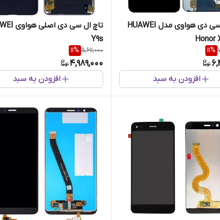
تاچ ال سی دی هواوی مدل HUAWEI
تاچ ال سی دی ا
Y9s
Honor 
11
%
5,611,000
11
%
4,989,000
6,
افزودن به سبد
افزودن به سبد