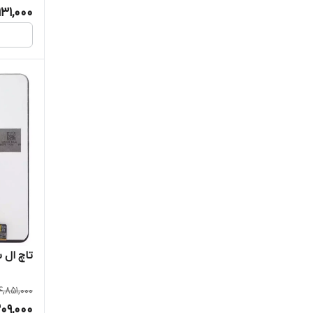
131,000
تاچ ال سی
4,851,000
09,000