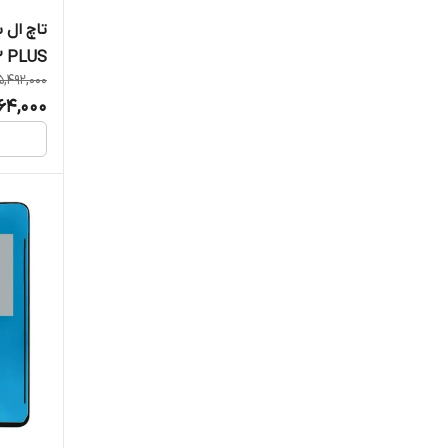
2 PLUS
5,492,000
64,000