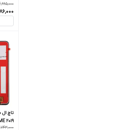
4,995,000
86,000
ME 2019
,743,000