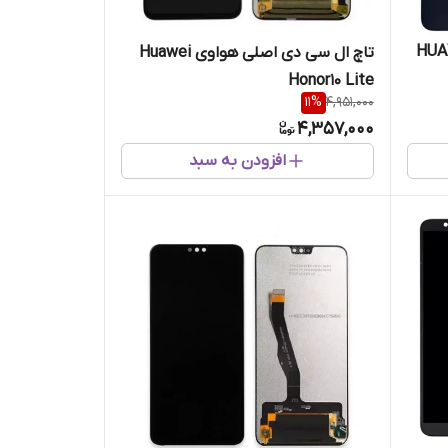
صلی هواوی HUAWEI
تاچ ال سی دی اصلی هواوی Huawei
Honor10 Lite
11
%
4,951,000
4,357,000
افزودن به سبد