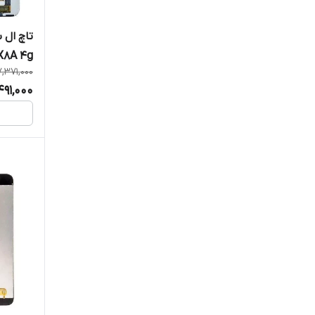
X8A 4g
7,371,000
491,000