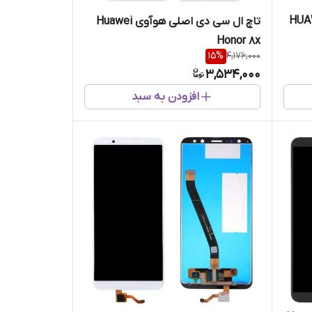
صلی هوآوی HUAWEI
تاچ ال سی دی اصلی هوآوی Huawei
Honor 8x
15
%
4,176,000
3,534,000
افزودن به سبد