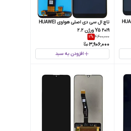
صلی هواوی HUAWEI
تاچ ال سی دی اصلی هواوی HUAWEI
Y5 2019 ورژن 2.2
11
%
4,400,000
3,906,000
افزودن به سبد