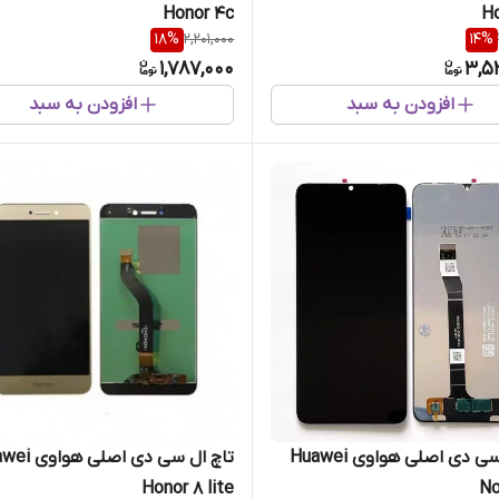
Honor 4c
Ho
18
%
2,201,000
14
%
1,787,000
3,5
افزودن به سبد
افزودن به سبد
تاچ ال سی دی اصلی هواوی Huawei
تاچ ال سی دی اصل
Honor 8 lite
No