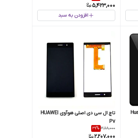
5,423,000
افزودن به سبد
ی هواوی Huawei
تاچ ال سی دی اصلی هوآوی HUAWEI
P7
29
%
3,118,000
2,207,000