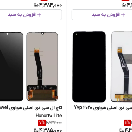
4,384,000
4,
افزودن به سبد
افزودن به سبد
 دی اصلی هواوی Y7p 2020
تاچ ال سی دی اصل
Honor20 Lite
7
%
4,732,000
11
%
4,385,000
4,3