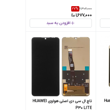
27
%
2,302,000
1,677,000
افزودن به سبد
ی هواوی Huawei
تاچ ال سی دی اصلی هواوی HUAWEI
P30 LITE