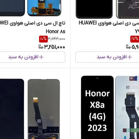
تاچ ال سی دی اصلی هواوی HUAWEI
تاچ ال سی دی ا
Honor 8s
Y
10
%
3,643,000
17
%
3,251,000
5,9
افزودن به سبد
افزودن به سبد