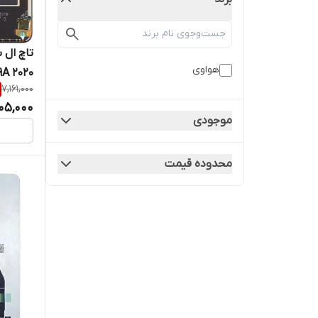
هواوی
9A 2020
7,161,000
05,000
موجودی
محدوده قیمت