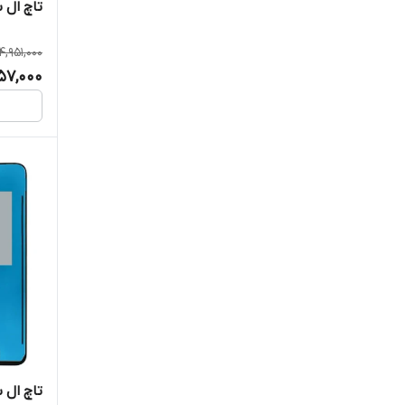
تاچ ال سی
4,951,000
57,000