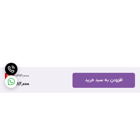
2,313,000
14
%
افزودن به سبد خرید
1,982,000
برگشت به بالا