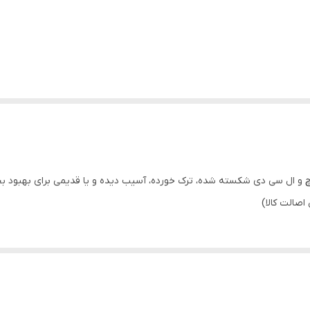
هواوی HUAWEI Nova 2 Plus تعویض تاچ و ال سی دی شکسته شده، ترک خورده، آسیب دیده و یا قدیمی 
اصالت کالا)