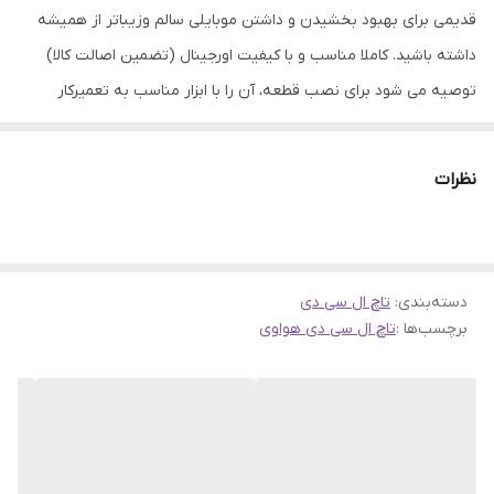
قدیمی برای بهبود بخشیدن و داشتن موبایلی سالم وزیباتر از همیشه
داشته باشید. کاملا مناسب و با کیفیت اورجینال (تضمین اصالت کالا)
توصیه می شود برای نصب قطعه، آن را با ابزار مناسب به تعمیرکار
مجرب تحویل دهید. فروشگاه هیچ مسئولیتی در برابر هر گونه آسیب به
قطعه یا به تلفن همراه شما در هنگام تعویض قطعات نخواهد داشت.
نظرات
هنگام جایگزینی صفحه نمایش بسیار مراقب بوده، چون محصول
شکننده و حساس می باشد.
دسته‌بندی
:
تاچ ال سی دی
برچسب‌ها :
تاچ ال سی دی هواوی