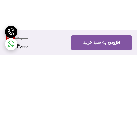
670,000
14
%
افزودن به سبد خرید
573,000
برگشت به بالا