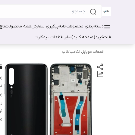
دسته‌بندی محصولات
خانه
پیگیری سفارش
همه محصولات
تاچ
فلت
کیپد(صفحه کلید)
سایر قطعات
سیمکارت
قطعات موبایل الکامپ
/
قاب
قا
بر
دس
بر
ر
ن
مد