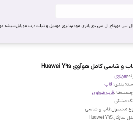
ال سی دی
تاچ ال سی دی
باتری مودم
باتری موبایل و تبلت
درب موبایل
شیشه دور
ب و شاسی کامل هوآوی Huawei Y9s
ند:
هواوی
ته‌بندی
:
قاب
چسب‌ها :
قاب هواوی
نگ
:
مشکی
وع محصول
:
قاب و شاسی
ل سازگار
:
Huawei Y9S