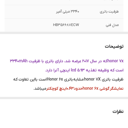
ظرفیت باتری
3340 میلی آمپر
مدل فنی
HB356687ECW
سازگار
Huawei Honor 7X
توضیحات
honor 7x که در سال 2017 عرضه شد، دارای باتری با ظرفیت 3340mAh
است که وظیفه تغذیه lcd 5.93 اینچی آنرا دارد.
ظرفیت باتری honor 7X مشابه
باتری Honor 6x
است بااین تفاوت که
نمایشگر گوشی honor 6xحدود0.43اینچ کوچکتر
میباشد.
زمان مکالمه 3G با این گوشی
حدود 21 ساعت و 40 دقیقه
است که 2
ساعت کمتر از مکالمه با Honor 6x میباشد.
نظرات
زمان ویدئو دیدن با این گوشی نیز
حدود 9 ساعت و 23 دقیقه
است که
زمان خوبی بشمار میرود.