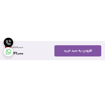
2,776,000
11
%
افزودن به سبد خرید
2,446,000
برگشت به بالا