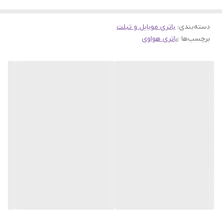
زمان شارژشدن باتری هونور 7X
حدود 146 دقیقه
(حدود 2.5 ساعت) است .
دسته‌بندی
:
باتری موبایل و تبلت
برچسب‌ها :
باتری هواوی