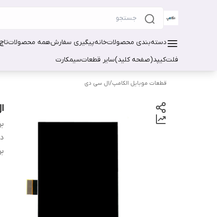
دسته‌بندی محصولات
خانه
پیگیری سفارش
همه محصولات
تاچ
فلت
کیپد(صفحه کلید)
سایر قطعات
سیمکارت
قطعات موبایل الکامپ
/
ال سی دی
ال
بر
دس
بر