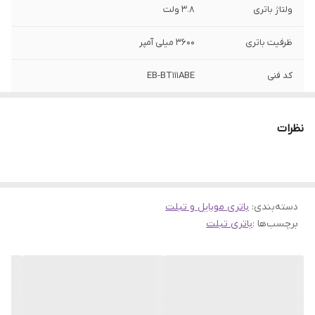
ولتاژ باتری
3.8 ولت
ظرفیت باتری
3600 میلی آمپر
کد فنی
EB-BT111ABE
مدل سازگار
T110 / T111 / T115
نظرات
دسته‌بندی
:
باتری موبایل و تبلت
برچسب‌ها :
باتری تبلت