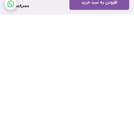
افزودن به سبد خرید
3,008,000
برگشت به بالا
ضمانت اصالت کالا
۷ روز ضمانت بازگشت کالا
پرداخت اقساطی اسنپ پی
پرداخت اعتباری تارا