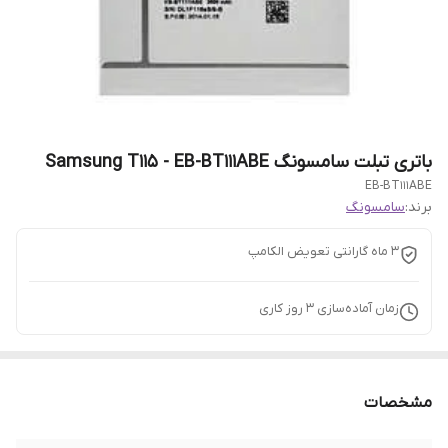
باتری تبلت سامسونگ Samsung T115 - EB-BT111ABE
EB-BT111ABE
برند:
سامسونگ
3 ماه گارانتی تعویض الکامپ
زمان آماده‌سازی
3
روز کاری
مشخصات