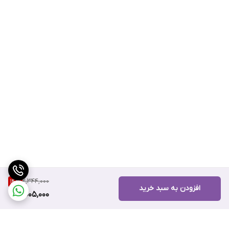
2,344,000
14
%
افزودن به سبد خرید
2,005,000