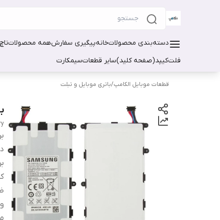
دسته‌بندی محصولات
خانه
پیگیری سفارش
همه محصولات
تاچ
فلت
کیپد(صفحه کلید)
سایر قطعات
سیمکارت
قطعات موبایل الکامپ
/
باتری موبایل و تبلت
با
ry
بر
دس
بر
ک
ظر
ول
مد