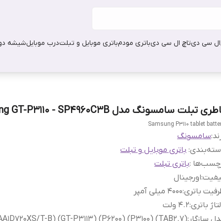
ال سی دی
تاچ ال سی دی
باتری مودم
باتری موبایل و تبلت
درب موبایل
شیشه دور
طری تبلت سامسونگ مدل Samsung GT-P3110 - SP4960C3B
Samsung P3110 tablet batte
ند:
سامسونگ
ته‌بندی
:
باتری موبایل و تبلت
چسب‌ها :
باتری تبلت
یفیت
:
اورجینال
فیت باتری
:
4000 میلی آمپر
تاژ باتری
:
4.2 ولت
ل سازگار
:
(TAB2.7) (P3100) (P6200) (GT-P3113) (S/N:AA1D720XS/T-B)