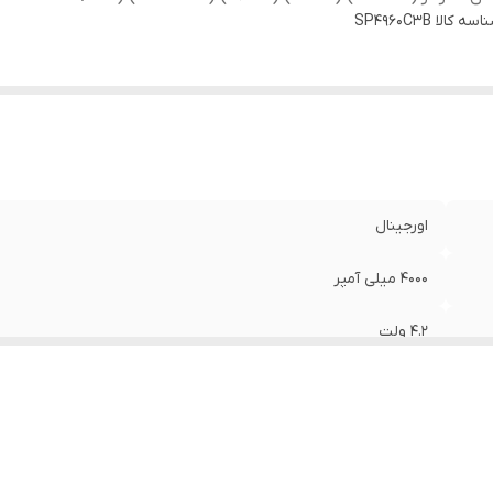
اسه کالا
SP4960C3B
اورجینال
4000 میلی آمپر
4.2 ولت
(TAB2.7) (P3100) (P6200) (GT-P3113) (S/N:AA1D720XS/T-B)