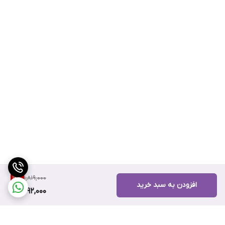
1,819,000
12
%
افزودن به سبد خرید
1,592,000