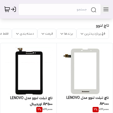
تاچ لنوو
پربازدیدترین
برندها
قیمت
دسته‌بندی
فقط م
تاچ تبلت لنوو مدل LENOVO
تاچ تبلت لنوو مدل LENOVO
A3000
A3500 اورجینال
731,000
731,000
9
%
9
%