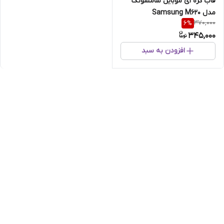
قاب کره ای موبایل سامسونگ
مدل Samsung M620
370,000
6
%
345,000
افزودن به سبد