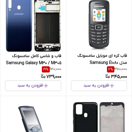
قاب کره ای موبایل سامسونگ
قاب و شاسی کامل سامسونگ
مدل Samsung E1080
Samsung Galaxy M30 / M305
920,000
370,000
19
%
6
%
رنگ آبی
739,000
345,000
افزودن به سبد
افزودن به سبد