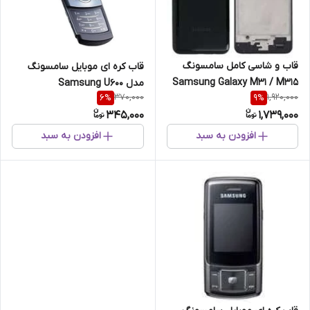
قاب و شاسی کامل سامسونگ
قاب کره ای موبایل سامسونگ
Samsung Galaxy M31 / M315
مدل Samsung U600
370,000
1,920,000
6
%
9
%
345,000
1,739,000
افزودن به سبد
افزودن به سبد