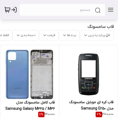
قاب سامسونگ
پربازدیدترین
برندها
قیمت
دسته‌بندی
فقط م
قاب کره ای موبایل سامسونگ
قاب کامل سامسونگ مدل
مدل Samsung E250
Samsung Galaxy M325 / M32
920,000
370,000
11
%
6
%
4G رنگ سفید