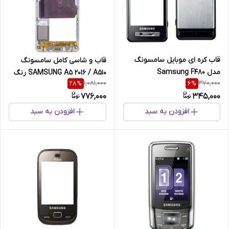
قاب کره ای موبایل سامسونگ
قاب و شاسی کامل سامسونگ
مدل Samsung F480
SAMSUNG A5 2016 / A510 رنگ
1,081,000
370,000
28
%
6
%
طلایی
776,000
345,000
افزودن به سبد
افزودن به سبد