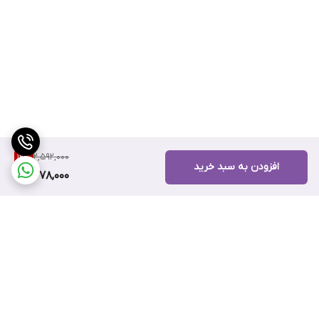
2,592,000
12
%
افزودن به سبد خرید
2,278,000
برگشت به بالا