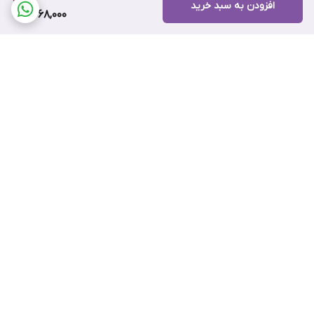
افزودن به سبد خرید
2,068,000
برگشت به بالا
ضمانت اصالت کالا
۷ روز ضمانت بازگشت کالا
پرداخت اقساطی اسنپ پی
پرداخت اعتباری تارا