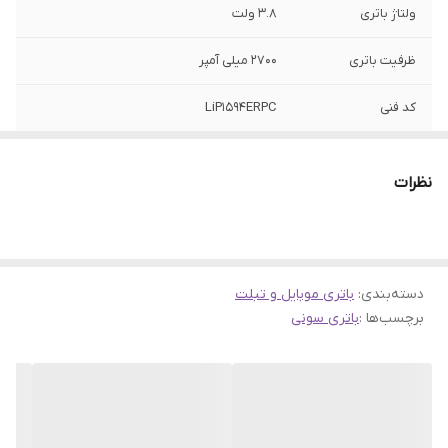
ولتاژ باتری
3.8 ولت
ظرفیت باتری
2700 میلی آمپر
کد فنی
LiP1594ERPC
مدل سازگار
XPERIA XA ULTRA / Z5 Compact
نظرات
دسته‌بندی
:
باتری موبایل و تبلت
برچسب‌ها :
باتری سونی