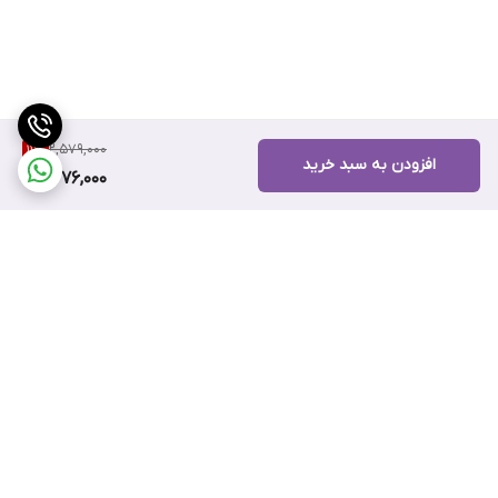
2,579,000
11
%
افزودن به سبد خرید
2,276,000
برگشت به بالا