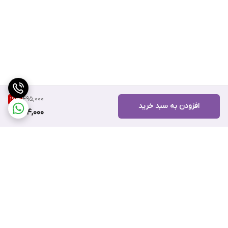
495,000
16
%
افزودن به سبد خرید
414,000
برگشت به بالا