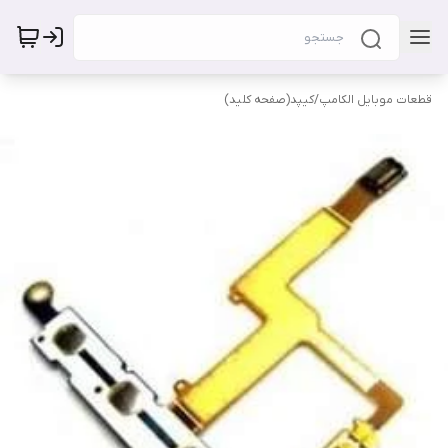
قطعات موبایل الکامپ
/
کیپد(صفحه کلید)