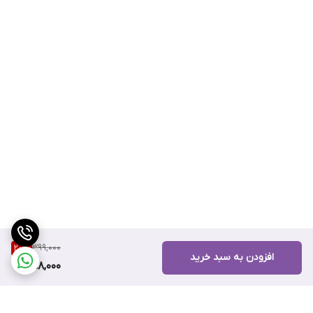
399,000
20
%
افزودن به سبد خرید
318,000