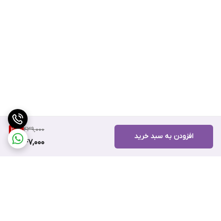
439,000
20
%
افزودن به سبد خرید
347,000