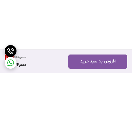
528,000
20
%
افزودن به سبد خرید
422,000
برگشت به بالا