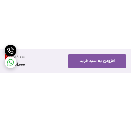
388,000
9
%
افزودن به سبد خرید
351,000
برگشت به بالا