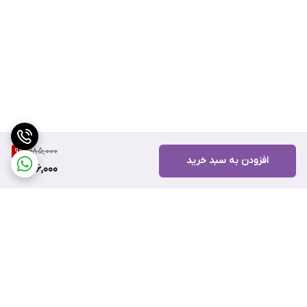
985,000
9
%
افزودن به سبد خرید
896,000
برگشت به بالا