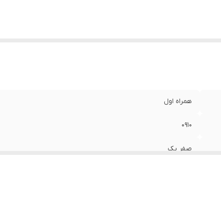
همراه اول
0910
صفر پک
اعتباری