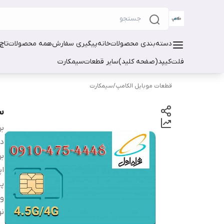
دسته‌بندی محصولات
خانه
پیگیری سفارش
همه محصولات
تاچ
فلت
کیپد(صفحه کلید)
سایر قطعات
سیمکارت
قطعات موبایل الکامپ
/
سیمکارت
سی
بر
دس
بر
اپ
پ
و
نو