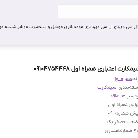
ال سی دی
تاچ ال سی دی
باتری مودم
باتری موبایل و تبلت
درب موبایل
شیشه دور
مکارت اعتباری همراه اول 09104754448
ند:
همراه اول
ته‌بندی
:
سیمکارت
چسب‌ها :
0910
راتور
:
همراه اول
یش شماره
:
0910
ضعیت
:
صفر پک
ع شماره
:
اعتباری