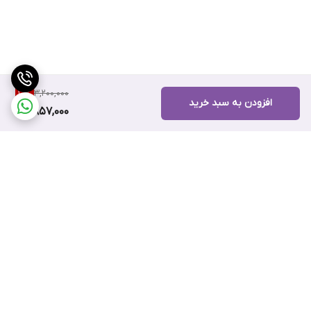
3,200,000
10
%
افزودن به سبد خرید
2,857,000
برگشت به بالا