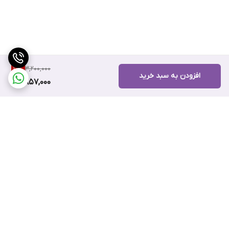
3,200,000
10
%
افزودن به سبد خرید
2,857,000
برگشت به بالا